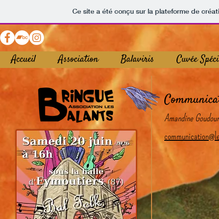
Ce site a été conçu sur la plateforme de créat
Accueil
Association
Balaviris
Cuvée Spéci
Communicat
Amandine Goudoun
communication@les