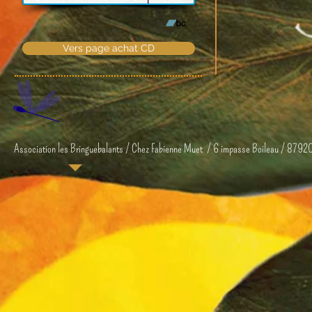
Vers page achat CD
Association les Bringuebalants / Chez Fabienne Muet / 6 impasse Boileau / 8792