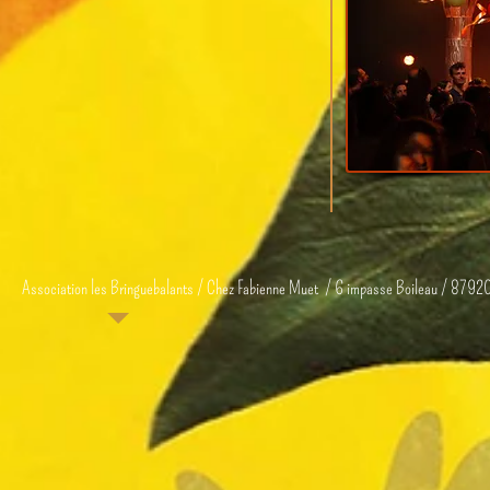
Association les Bringuebalants / Chez Fabienne Muet / 6 impasse Boileau / 8792